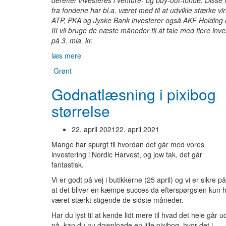
derefter investeres i venture- og buy-out-fonde. Disse f
fra fondene har bl.a. været med til at udvikle stærke 
ATP, PKA og Jyske Bank investerer også AKF Holding o
III vil bruge de næste måneder til at tale med flere in
på 3. mia. kr.
læs mere
Grønt
Godnatlæsning i pixibog
størrelse
22. april 2021
22. april 2021
Mange har spurgt til hvordan det går med vores
investering i Nordic Harvest, og jow tak, det går
fantastisk.
Vi er godt på vej i butikkerne (25 april) og vi er sikre på
at det bliver en kæmpe succes da efterspørgslen kun 
været stærkt stigende de sidste måneder.
Har du lyst til at kende lidt mere til hvad det hele går u
på, kan du nu downloade en lille pixibog, hvor det i