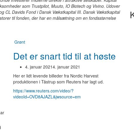
onde investerer midlerne direkte i attraktive selskaber. Kapital
virksomheder som Trustpilot, Muuto, IO Biotech og Vivino. Udover
K
g CL Davids Fond i Dansk Vækstkapital III. Dansk Vækstkapital
vestorer til fonden, der har en målsætning om en fondsstørrelse
Grønt
Det er snart tid til at høste
4. januar 2021
4. januar 2021
Her er lidt levende billeder fra Nordic Harvest
produktionen i Tåstrup som Reuters har lagt ud.
https://www.reuters.com/video/?
videoId=OVD8AJAZL&jwsource=em
har
d