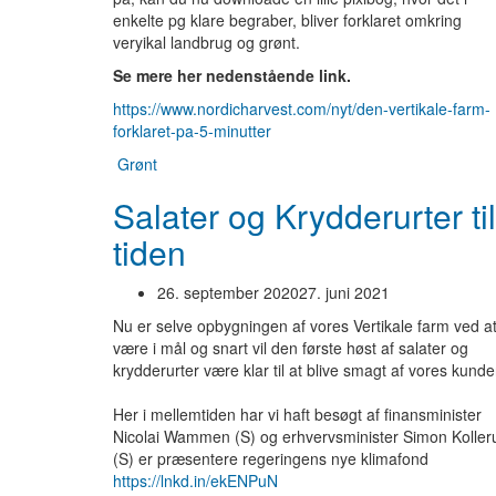
enkelte pg klare begraber, bliver forklaret omkring
veryikal landbrug og grønt.
Se mere her nedenstående link.
https://www.nordicharvest.com/nyt/den-vertikale-farm-
forklaret-pa-5-minutter
Grønt
Salater og Krydderurter til
tiden
26. september 2020
27. juni 2021
Nu er selve opbygningen af vores Vertikale farm ved a
være i mål og snart vil den første høst af salater og
krydderurter være klar til at blive smagt af vores kunder
Her i mellemtiden har vi haft besøgt af finansminister
Nicolai Wammen (S) og erhvervsminister Simon Koller
(S) er præsentere regeringens nye klimafond
https://lnkd.in/ekENPuN